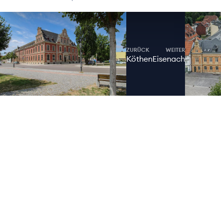
ZURÜCK
WEITER
Köthen
Eisenach